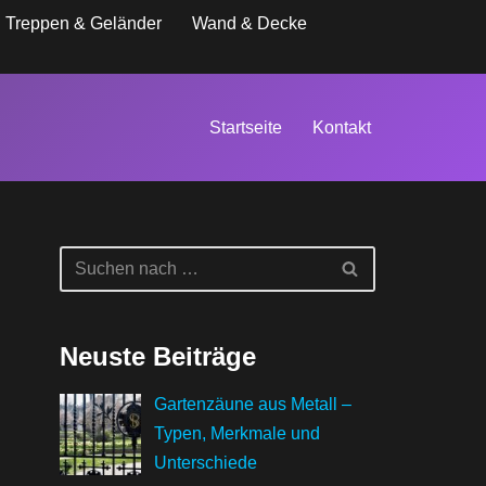
Treppen & Geländer
Wand & Decke
Startseite
Kontakt
Neuste Beiträge
Gartenzäune aus Metall –
Typen, Merkmale und
Unterschiede